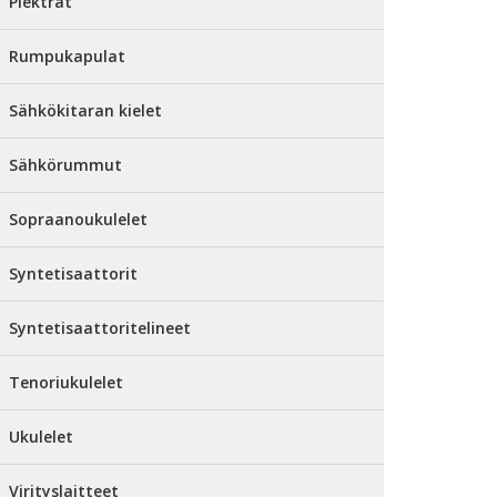
Plektrat
Rumpukapulat
Sähkökitaran kielet
Sähkörummut
Sopraanoukulelet
Syntetisaattorit
Syntetisaattoritelineet
Tenoriukulelet
Ukulelet
Virityslaitteet